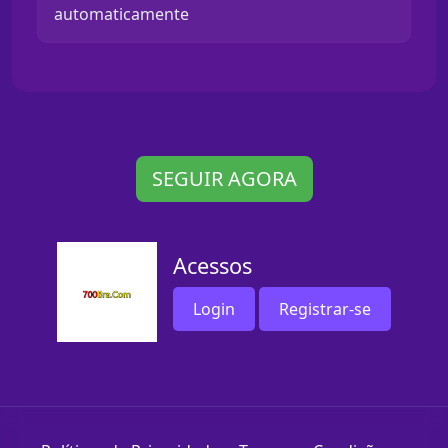
automaticamente
SEGUIR AGORA
Acessos
Login
Registrar-se