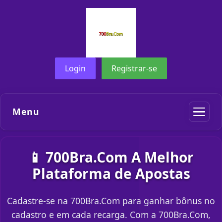
Login
Registrar-se
Menu
📱 700Bra.Com A Melhor
Plataforma de Apostas
Cadastre-se na 700Bra.Com para ganhar bônus no
cadastro e em cada recarga. Com a 700Bra.Com,