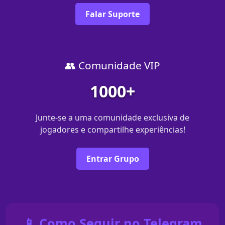
Falar Suporte
👥 Comunidade VIP
1000+
Junte-se a uma comunidade exclusiva de
jogadores e compartilhe experiências!
Entrar Grupo
📱 Como Seguir no Telegram