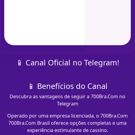
📱 Canal Oficial no Telegram!
📱 Benefícios do Canal
Descubra as vantagens de seguir a 700Bra.Com no
Telegram
Operado por uma empresa licenciada, o 700Bra.Com
700Bra.Com Brasil oferece opções completas e uma
experiência estimulante de cassino.