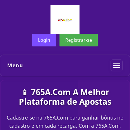
Login
Registrar-se
Menu
📱 765A.Com A Melhor
Plataforma de Apostas
Cadastre-se na 765A.Com para ganhar bônus no
cadastro e em cada recarga. Com a 765A.Com,