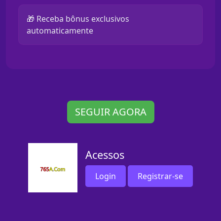
🎁 Receba bônus exclusivos
automaticamente
SEGUIR AGORA
Acessos
Login
Registrar-se