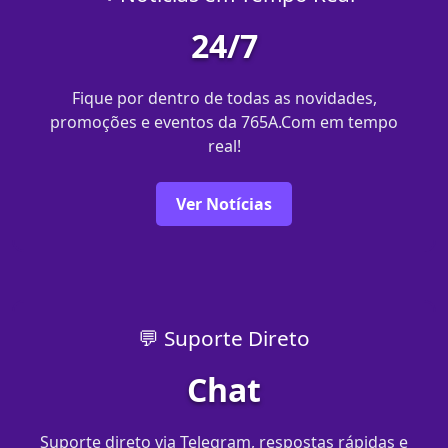
24/7
Fique por dentro de todas as novidades,
promoções e eventos da 765A.Com em tempo
real!
Ver Notícias
💬 Suporte Direto
Chat
Suporte direto via Telegram, respostas rápidas e