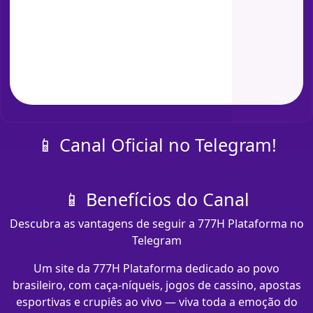
📱 Canal Oficial no Telegram!
📱 Benefícios do Canal
Descubra as vantagens de seguir a 777H Plataforma no
Telegram
Um site da 777H Plataforma dedicado ao povo
brasileiro, com caça-níqueis, jogos de cassino, apostas
esportivas e crupiês ao vivo — viva toda a emoção do