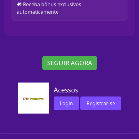
🎁 Receba bônus exclusivos
automaticamente
SEGUIR AGORA
Acessos
Login
Registrar-se