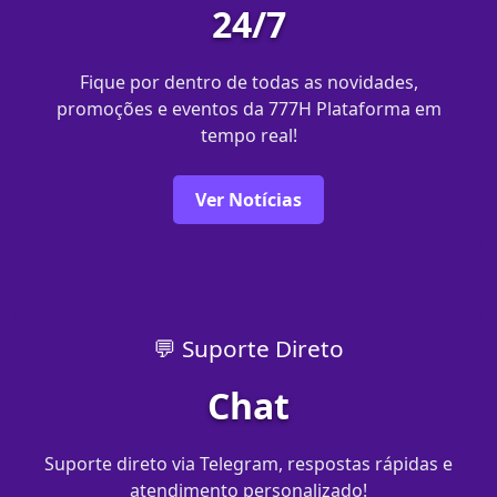
24/7
Fique por dentro de todas as novidades,
promoções e eventos da 777H Plataforma em
tempo real!
Ver Notícias
💬 Suporte Direto
Chat
Suporte direto via Telegram, respostas rápidas e
atendimento personalizado!