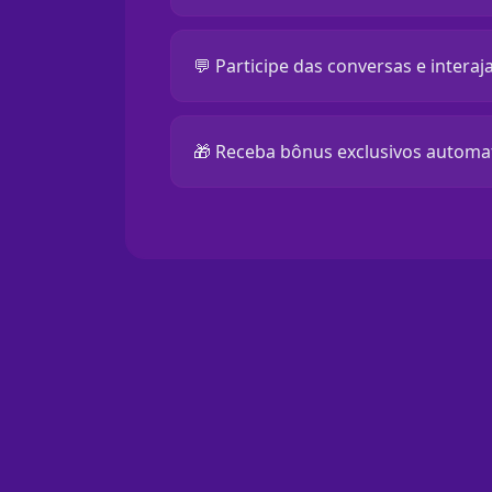
💬 Participe das conversas e interaj
🎁 Receba bônus exclusivos autom