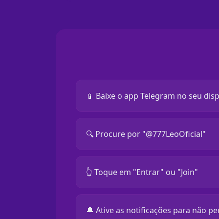
📱 Baixe o app Telegram no seu disp
🔍 Procure por "@777LeoOficial"
👆 Toque em "Entrar" ou "Join"
🔔 Ative as notificações para não p