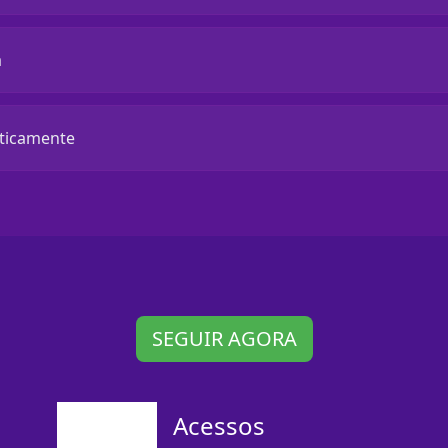
a
aticamente
SEGUIR AGORA
Acessos