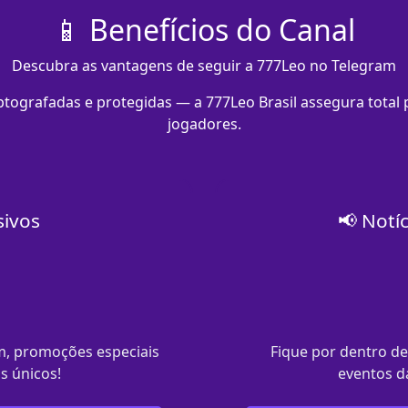
📱 Benefícios do Canal
Descubra as vantagens de seguir a 777Leo no Telegram
ptografadas e protegidas — a 777Leo Brasil assegura total
jogadores.
sivos
📢 Notí
m, promoções especiais
Fique por dentro d
s únicos!
eventos d