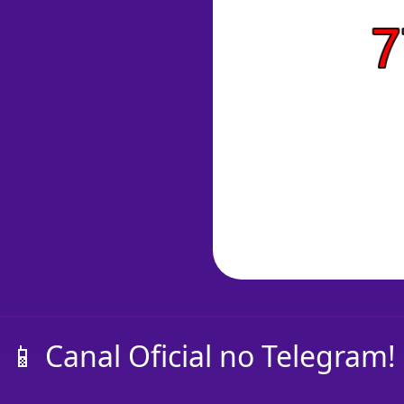
📱 Canal Oficial no Telegram!