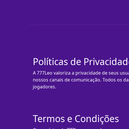
Políticas de Privacida
A 777Leo valoriza a privacidade de seus us
nossos canais de comunicação. Todos os dad
jogadores.
Termos e Condições