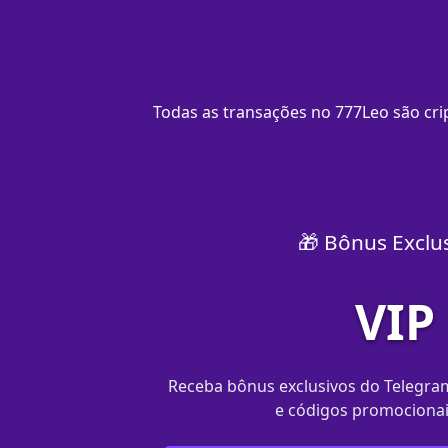
Todas as transações no 777Leo são cri
🎁 Bônus Exclu
VIP
Receba bônus exclusivos do Telegra
e códigos promocionai