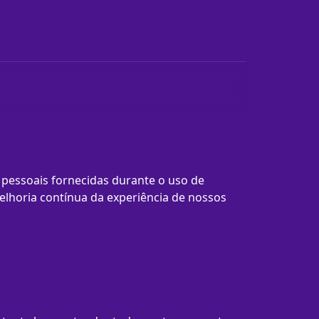
 pessoais fornecidas durante o uso de
elhoria contínua da experiência de nossos