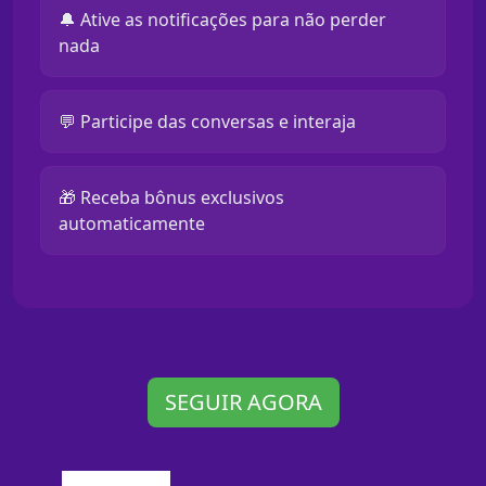
🔔 Ative as notificações para não perder
nada
💬 Participe das conversas e interaja
🎁 Receba bônus exclusivos
automaticamente
SEGUIR AGORA