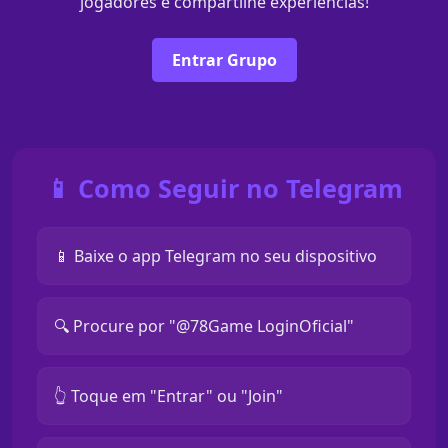
jogadores e compartilhe experiências!
Entrar Grupo
📱 Como Seguir no Telegram
📱 Baixe o app Telegram no seu dispositivo
🔍 Procure por "@78Game LoginOficial"
👆 Toque em "Entrar" ou "Join"