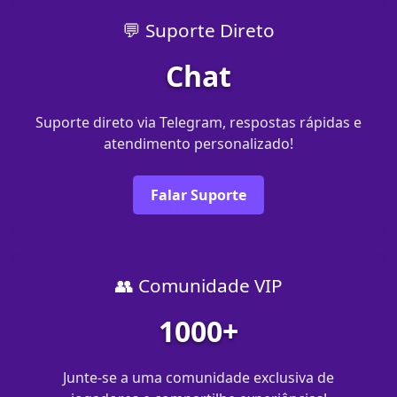
💬 Suporte Direto
Chat
Suporte direto via Telegram, respostas rápidas e
atendimento personalizado!
Falar Suporte
👥 Comunidade VIP
1000+
Junte-se a uma comunidade exclusiva de