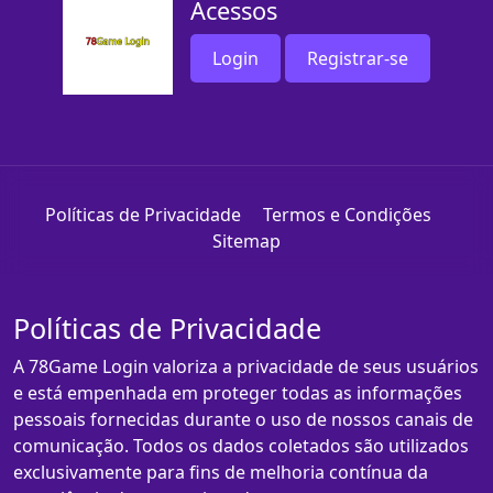
Acessos
Login
Registrar-se
Políticas de Privacidade
Termos e Condições
Sitemap
Políticas de Privacidade
A 78Game Login valoriza a privacidade de seus usuários
e está empenhada em proteger todas as informações
pessoais fornecidas durante o uso de nossos canais de
comunicação. Todos os dados coletados são utilizados
exclusivamente para fins de melhoria contínua da