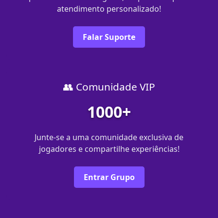
atendimento personalizado!
Falar Suporte
👥 Comunidade VIP
1000+
Junte-se a uma comunidade exclusiva de
jogadores e compartilhe experiências!
Entrar Grupo