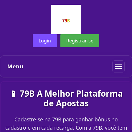
Login
Registrar-se
Menu
📱 79B A Melhor Plataforma
de Apostas
Cadastre-se na 79B para ganhar bônus no
cadastro e em cada recarga. Com a 79B, você tem