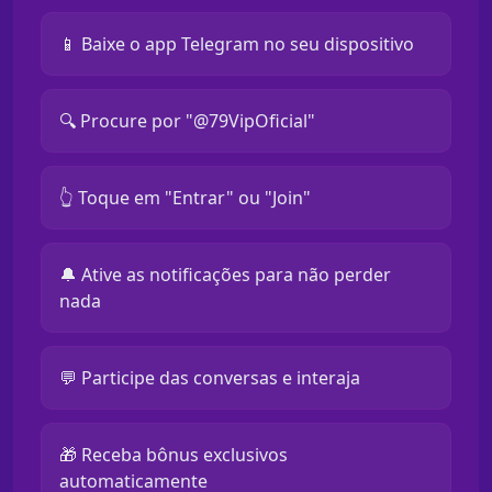
📱 Baixe o app Telegram no seu dispositivo
🔍 Procure por "@79VipOficial"
👆 Toque em "Entrar" ou "Join"
🔔 Ative as notificações para não perder
nada
💬 Participe das conversas e interaja
🎁 Receba bônus exclusivos
automaticamente