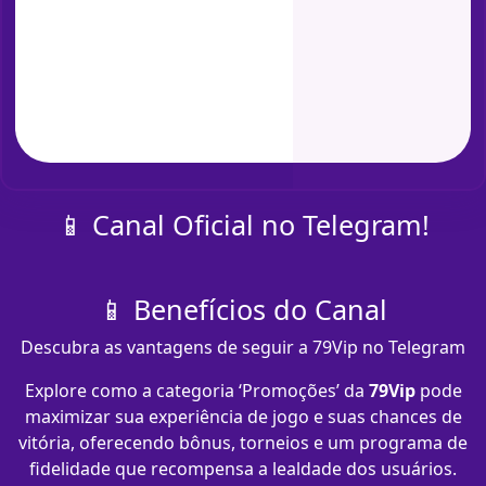
📱 Canal Oficial no Telegram!
📱 Benefícios do Canal
Descubra as vantagens de seguir a 79Vip no Telegram
Explore como a categoria ‘Promoções’ da
79Vip
pode
maximizar sua experiência de jogo e suas chances de
vitória, oferecendo bônus, torneios e um programa de
fidelidade que recompensa a lealdade dos usuários.