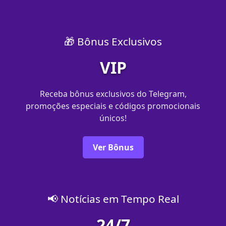
🎁 Bônus Exclusivos
VIP
Receba bônus exclusivos do Telegram,
promoções especiais e códigos promocionais
únicos!
Ver Bônus
📢 Notícias em Tempo Real
24/7