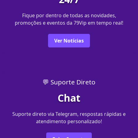
Fique por dentro de todas as novidades,
promoções e eventos da 79Vip em tempo real!
Ver Notícias
💬 Suporte Direto
Chat
Suporte direto via Telegram, respostas rápidas e
atendimento personalizado!