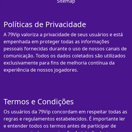
Sitemap
Políticas de Privacidade
A 79Vip valoriza a privacidade de seus usuários e está
empenhada em proteger todas as informações
pessoais fornecidas durante o uso de nossos canais de
comunicação. Todos os dados coletados são utilizados
exclusivamente para fins de melhoria contínua da
experiência de nossos jogadores.
Termos e Condições
Os usuários da 79Vip concordam em respeitar todas as
regras e regulamentos estabelecidos. É importante ler
e entender todos os termos antes de participar de