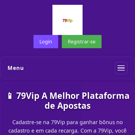
Login
Registrar-se
Menu
📱 79Vip A Melhor Plataforma
de Apostas
Cadastre-se na 79Vip para ganhar bônus no
cadastro e em cada recarga. Com a 79Vip, você