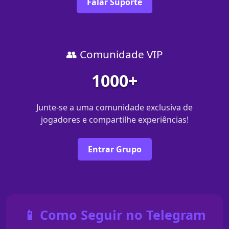
Falar Suporte
👥 Comunidade VIP
1000+
Junte-se a uma comunidade exclusiva de
jogadores e compartilhe experiências!
Entrar Grupo
📱 Como Seguir no Telegram