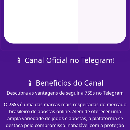
📱 Canal Oficial no Telegram!
📱 Benefícios do Canal
Descubra as vantagens de seguir a 7SSs no Telegram
O
7SSs
é uma das marcas mais respeitadas do mercado
brasileiro de apostas online. Além de oferecer uma
ampla variedade de jogos e apostas, a plataforma se
destaca pelo compromisso inabalável com a proteção