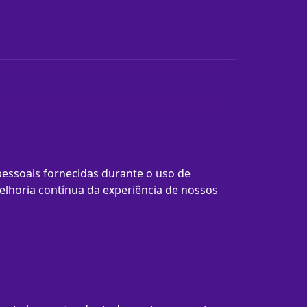
pessoais fornecidas durante o uso de
elhoria contínua da experiência de nossos