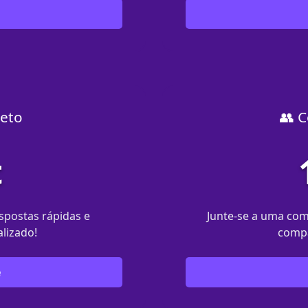
reto
👥 
t
espostas rápidas e
Junte-se a uma com
lizado!
compa
e