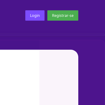
Login
Registrar-se