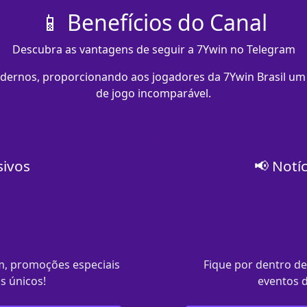
📱 Benefícios do Canal
Descubra as vantagens de seguir a 7Ywin no Telegram
dernos, proporcionando aos jogadores da 7Ywin Brasil um s
de jogo incomparável.
sivos
📢 Notí
m, promoções especiais
Fique por dentro d
s únicos!
eventos 