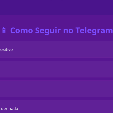
📱 Como Seguir no Telegram
ositivo
erder nada