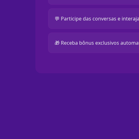
💬 Participe das conversas e interaj
🎁 Receba bônus exclusivos autom