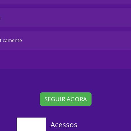
a
aticamente
SEGUIR AGORA
Acessos