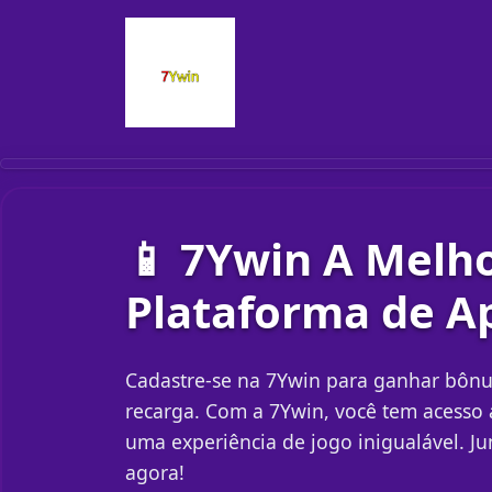
📱 7Ywin A Melh
Plataforma de A
Cadastre-se na 7Ywin para ganhar bônu
recarga. Com a 7Ywin, você tem acesso 
uma experiência de jogo inigualável. J
agora!