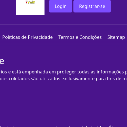
Login
Registrar-se
Políticas de Privacidade
Termos e Condições
Sitemap
de
ários e está empenhada em proteger todas as informações 
os coletados são utilizados exclusivamente para fins de m