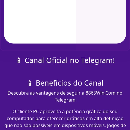
📱 Canal Oficial no Telegram!
📱 Benefícios do Canal
Descubra as vantagens de seguir a 8865Win.Com no
Telegram
O cliente PC aproveita a potência gráfica do seu
computador para oferecer gráficos em alta definição
que não são possíveis em dispositivos móveis. Jogos de