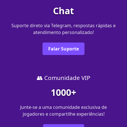
Chat
Suporte direto via Telegram, respostas rápidas e
atendimento personalizado!
Falar Suporte
👥 Comunidade VIP
1000+
Junte-se a uma comunidade exclusiva de
jogadores e compartilhe experiências!