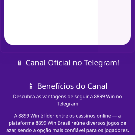
📱 Canal Oficial no Telegram!
📱 Benefícios do Canal
Descubra as vantagens de seguir a 8899 Win no
Telegram
A 8899 Win é líder entre os cassinos online — a
plataforma 8899 Win Brasil reúne diversos jogos de
azar, sendo a opção mais confiável para os jogadores.