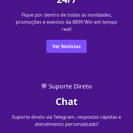
Fique por dentro de todas as novidades,
promoções e eventos da 8899 Win em tempo
real!
Ver Notícias
💬 Suporte Direto
Chat
Suporte direto via Telegram, respostas rápidas e
atendimento personalizado!