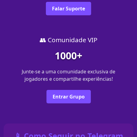
Falar Suporte
👥 Comunidade VIP
1000+
Junte-se a uma comunidade exclusiva de
jogadores e compartilhe experiências!
Entrar Grupo
📱 Como Seguir no Telegram