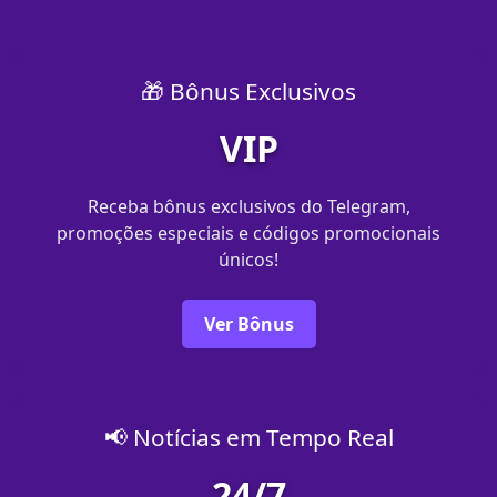
🎁 Bônus Exclusivos
VIP
Receba bônus exclusivos do Telegram,
promoções especiais e códigos promocionais
únicos!
Ver Bônus
📢 Notícias em Tempo Real
24/7