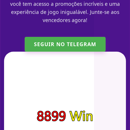
você tem acesso a promoções incríveis e uma
experiência de jogo inigualável. Junte-se aos
vencedores agora!
SEGUIR NO TELEGRAM