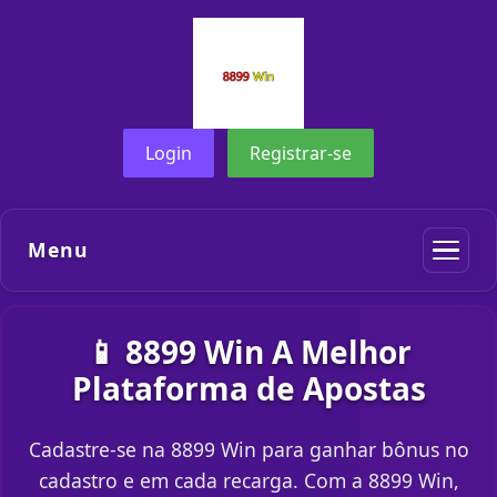
Login
Registrar-se
Menu
📱 8899 Win A Melhor
Plataforma de Apostas
Cadastre-se na 8899 Win para ganhar bônus no
cadastro e em cada recarga. Com a 8899 Win,