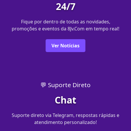
24/7
Fique por dentro de todas as novidades,
promoções e eventos da 8Jv.Com em tempo real!
Ver Notícias
💬 Suporte Direto
Chat
Suporte direto via Telegram, respostas rápidas e
atendimento personalizado!