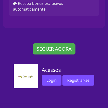
🎁 Receba bônus exclusivos
automaticamente
SEGUIR AGORA
Acessos
Login
Registrar-se