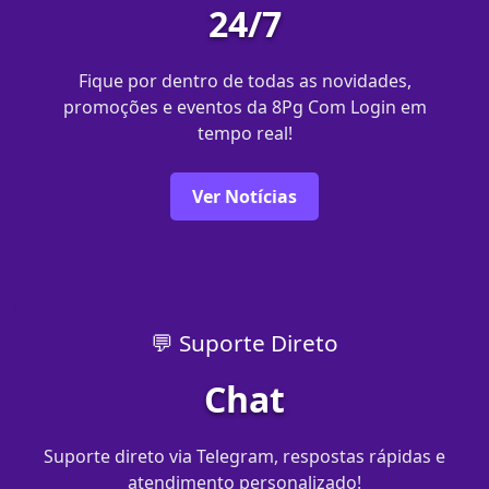
24/7
Fique por dentro de todas as novidades,
promoções e eventos da 8Pg Com Login em
tempo real!
Ver Notícias
💬 Suporte Direto
Chat
Suporte direto via Telegram, respostas rápidas e
atendimento personalizado!