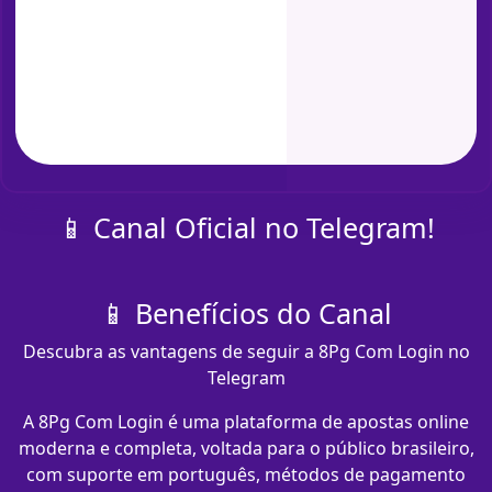
📱 Canal Oficial no Telegram!
📱 Benefícios do Canal
Descubra as vantagens de seguir a 8Pg Com Login no
Telegram
A 8Pg Com Login é uma plataforma de apostas online
moderna e completa, voltada para o público brasileiro,
com suporte em português, métodos de pagamento