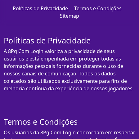
Políticas de Privacidade
Termos e Condições
Sitemap
Políticas de Privacidade
A 8Pg Com Login valoriza a privacidade de seus
usuários e está empenhada em proteger todas as
informações pessoais fornecidas durante o uso de
nossos canais de comunicação. Todos os dados
coletados são utilizados exclusivamente para fins de
melhoria contínua da experiência de nossos jogadores.
Termos e Condições
Os usuários da 8Pg Com Login concordam em respeitar