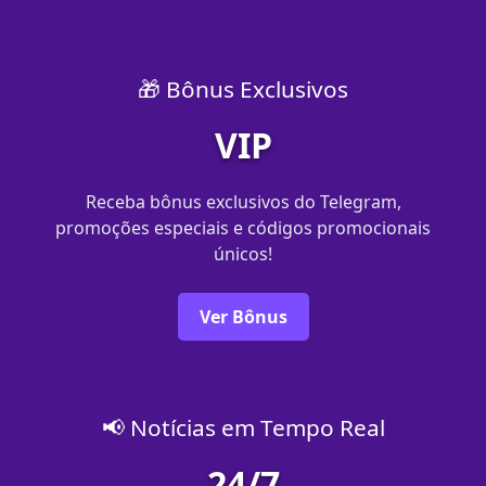
🎁 Bônus Exclusivos
VIP
Receba bônus exclusivos do Telegram,
promoções especiais e códigos promocionais
únicos!
Ver Bônus
📢 Notícias em Tempo Real
24/7