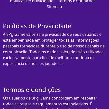
Políticas de Privacidade
Termos e Condições
Sitemap
Políticas de Privacidade
A 8Pg Game valoriza a privacidade de seus usuários e
está empenhada em proteger todas as informações
pessoais fornecidas durante o uso de nossos canais de
comunicação. Todos os dados coletados são utilizados
exclusivamente para fins de melhoria contínua da
experiência de nossos jogadores.
Termos e Condições
Os usuários da 8Pg Game concordam em respeitar
todas as regras e regulamentos estabelecidos. É