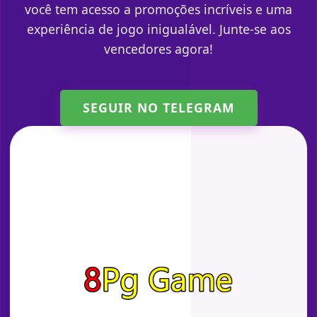
você tem acesso a promoções incríveis e uma
experiência de jogo inigualável. Junte-se aos
vencedores agora!
SEGUIR NO TELEGRAM