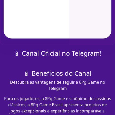
📱 Canal Oficial no Telegram!
📱 Benefícios do Canal
Descubra as vantagens de seguir a 8Pg Game no
Telegram
Para os jogadores, a 8Pg Game é sinônimo de cassinos
clássicos; a 8Pg Game Brasil apresenta projetos de
jogos excepcionais e experiências incomparáveis.