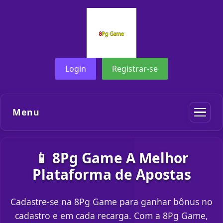
Login
Registrar-se
Menu
📱 8Pg Game A Melhor
Plataforma de Apostas
Cadastre-se na 8Pg Game para ganhar bônus no
cadastro e em cada recarga. Com a 8Pg Game,