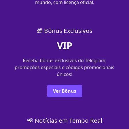
mundo, com licença oficial.
🎁 Bônus Exclusivos
VIP
Receba bônus exclusivos do Telegram,
promoções especiais e códigos promocionais
únicos!
Ver Bônus
📢 Notícias em Tempo Real