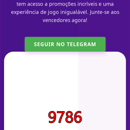
tem acesso a promoções incríveis e uma
experiência de jogo inigualável. Junte-se aos
vencedores agora!
SEGUIR NO TELEGRAM