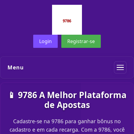
Login
Registrar-se
Menu
📱 9786 A Melhor Plataforma
de Apostas
Cadastre-se na 9786 para ganhar bônus no
cadastro e em cada recarga. Com a 9786, você