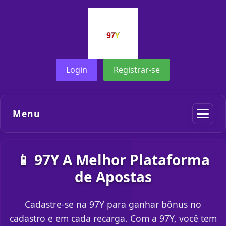
Login
Registrar-se
Menu
📱 97Y A Melhor Plataforma
de Apostas
Cadastre-se na 97Y para ganhar bônus no
cadastro e em cada recarga. Com a 97Y, você tem