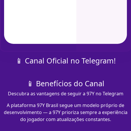
📱 Canal Oficial no Telegram!
📱 Benefícios do Canal
Descubra as vantagens de seguir a 97Y no Telegram
A plataforma 97Y Brasil segue um modelo próprio de
desenvolvimento — a 97Y prioriza sempre a experiência
do jogador com atualizações constantes.