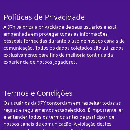
Políticas de Privacidade
A 97Y valoriza a privacidade de seus usuários e está
empenhada em proteger todas as informações
pessoais fornecidas durante o uso de nossos canais de
comunicação. Todos os dados coletados são utilizados
exclusivamente para fins de melhoria contínua da
experiência de nossos jogadores.
Termos e Condições
Os usuários da 97Y concordam em respeitar todas as
regras e regulamentos estabelecidos. É importante ler
e entender todos os termos antes de participar de
nossos canais de comunicação. A violação destes